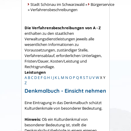
Stadt Schönau im Schwarzwald
»
Bürgerservice
»
Verfahrensbeschreibungen
Die Verfahrensbeschreibungen von A - Z
enthalten zu den staatlichen
Verwaltungsdienstleistungen jeweils alle
wesentlichen Informationen zu
Voraussetzungen, zuständiger Stelle,
Verfahrensablauf, erforderlichen Unterlagen,
Fristen/Dauer, Kosten/Leistung und
Rechtsgrundlage.
Leistungen
A
B
C
D
E
F
G
H
I
J
K
L
M
N
O
P
Q
R
S
T
U
V
W
X
Y
Z
Denkmalbuch - Einsicht nehmen
Eine Eintragung in das Denkmalbuch schützt
Kulturdenkmale von besonderer Bedeutung.
Hinweis:
Ob ein Kulturdenkmal von
besonderer Bedeutung ist, stellt die
Denkmalschutzbehörde in einem eigenen