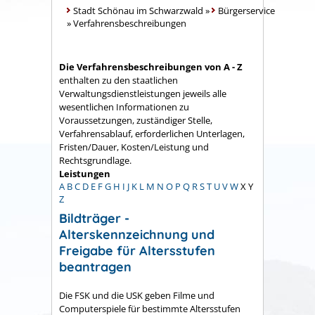
Stadt Schönau im Schwarzwald
»
Bürgerservice
»
Verfahrensbeschreibungen
Die Verfahrensbeschreibungen von A - Z
enthalten zu den staatlichen
Verwaltungsdienstleistungen jeweils alle
wesentlichen Informationen zu
Voraussetzungen, zuständiger Stelle,
Verfahrensablauf, erforderlichen Unterlagen,
Fristen/Dauer, Kosten/Leistung und
Rechtsgrundlage.
Leistungen
A
B
C
D
E
F
G
H
I
J
K
L
M
N
O
P
Q
R
S
T
U
V
W
X
Y
Z
Bildträger -
Alterskennzeichnung und
Freigabe für Altersstufen
beantragen
Die FSK und die USK geben Filme und
Computerspiele für bestimmte Altersstufen