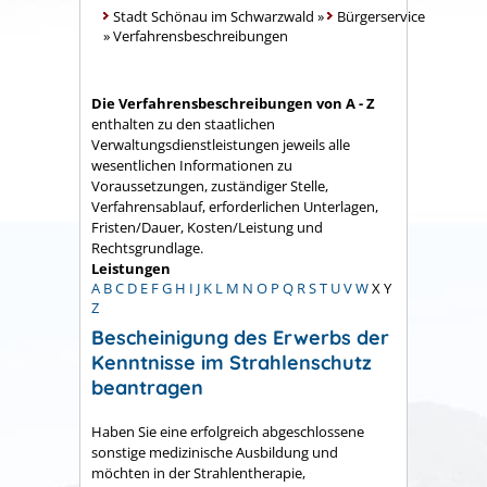
Stadt Schönau im Schwarzwald
»
Bürgerservice
»
Verfahrensbeschreibungen
Die Verfahrensbeschreibungen von A - Z
enthalten zu den staatlichen
Verwaltungsdienstleistungen jeweils alle
wesentlichen Informationen zu
Voraussetzungen, zuständiger Stelle,
Verfahrensablauf, erforderlichen Unterlagen,
Fristen/Dauer, Kosten/Leistung und
Rechtsgrundlage.
Leistungen
A
B
C
D
E
F
G
H
I
J
K
L
M
N
O
P
Q
R
S
T
U
V
W
X
Y
Z
Bescheinigung des Erwerbs der
Kenntnisse im Strahlenschutz
beantragen
Haben Sie eine erfolgreich abgeschlossene
sonstige medizinische Ausbildung und
möchten in der Strahlentherapie,