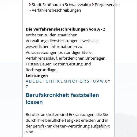
Stadt Schönau im Schwarzwald
»
Bürgerservice
»
Verfahrensbeschreibungen
Die Verfahrensbeschreibungen von A - Z
enthalten zu den staatlichen
Verwaltungsdienstleistungen jeweils alle
wesentlichen Informationen zu
Voraussetzungen, zuständiger Stelle,
Verfahrensablauf, erforderlichen Unterlagen,
Fristen/Dauer, Kosten/Leistung und
Rechtsgrundlage.
Leistungen
A
B
C
D
E
F
G
H
I
J
K
L
M
N
O
P
Q
R
S
T
U
V
W
X
Y
Z
Berufskrankheit feststellen
lassen
Berufskrankheiten sind Erkrankungen, die Sie
durch ihre berufliche Tätigkeit erleiden und in
der Berufskrankheiten-Verordnung aufgeführt
sind.