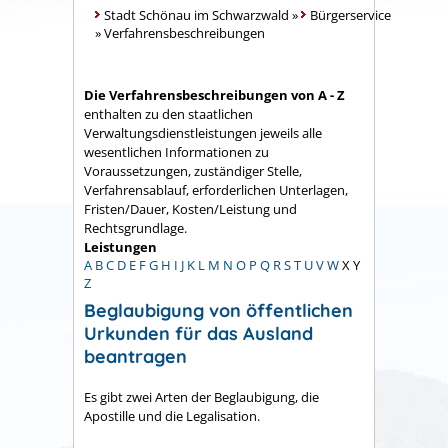
Stadt Schönau im Schwarzwald
»
Bürgerservice
»
Verfahrensbeschreibungen
Die Verfahrensbeschreibungen von A - Z
enthalten zu den staatlichen
Verwaltungsdienstleistungen jeweils alle
wesentlichen Informationen zu
Voraussetzungen, zuständiger Stelle,
Verfahrensablauf, erforderlichen Unterlagen,
Fristen/Dauer, Kosten/Leistung und
Rechtsgrundlage.
Leistungen
A
B
C
D
E
F
G
H
I
J
K
L
M
N
O
P
Q
R
S
T
U
V
W
X
Y
Z
Beglaubigung von öffentlichen
Urkunden für das Ausland
beantragen
Es gibt zwei Arten der Beglaubigung, die
Apostille und die Legalisation.