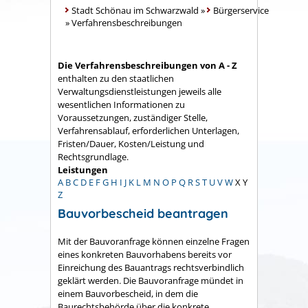
Stadt Schönau im Schwarzwald
»
Bürgerservice
»
Verfahrensbeschreibungen
Die Verfahrensbeschreibungen von A - Z
enthalten zu den staatlichen
Verwaltungsdienstleistungen jeweils alle
wesentlichen Informationen zu
Voraussetzungen, zuständiger Stelle,
Verfahrensablauf, erforderlichen Unterlagen,
Fristen/Dauer, Kosten/Leistung und
Rechtsgrundlage.
Leistungen
A
B
C
D
E
F
G
H
I
J
K
L
M
N
O
P
Q
R
S
T
U
V
W
X
Y
Z
Bauvorbescheid beantragen
Mit der Bauvoranfrage können einzelne Fragen
eines konkreten Bauvorhabens bereits vor
Einreichung des Bauantrags rechtsverbindlich
geklärt werden. Die Bauvoranfrage mündet in
einem Bauvorbescheid, in dem die
Baurechtsbehörde über die konkrete