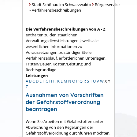
Stadt Schönau im Schwarzwald
»
Bürgerservice
»
Verfahrensbeschreibungen
Die Verfahrensbeschreibungen von A - Z
enthalten zu den staatlichen
Verwaltungsdienstleistungen jeweils alle
wesentlichen Informationen zu
Voraussetzungen, zuständiger Stelle,
Verfahrensablauf, erforderlichen Unterlagen,
Fristen/Dauer, Kosten/Leistung und
Rechtsgrundlage.
Leistungen
A
B
C
D
E
F
G
H
I
J
K
L
M
N
O
P
Q
R
S
T
U
V
W
X
Y
Z
Ausnahmen von Vorschriften
der Gefahrstoffverordnung
beantragen
Wenn Sie Arbeiten mit Gefahrstoffen unter
Abweichung von den Regelungen der
Gefahrstoffverordnung durchführen möchten,