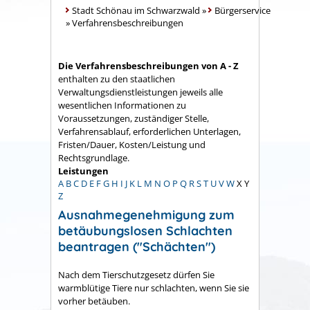
Stadt Schönau im Schwarzwald
»
Bürgerservice
»
Verfahrensbeschreibungen
Die Verfahrensbeschreibungen von A - Z
enthalten zu den staatlichen
Verwaltungsdienstleistungen jeweils alle
wesentlichen Informationen zu
Voraussetzungen, zuständiger Stelle,
Verfahrensablauf, erforderlichen Unterlagen,
Fristen/Dauer, Kosten/Leistung und
Rechtsgrundlage.
Leistungen
A
B
C
D
E
F
G
H
I
J
K
L
M
N
O
P
Q
R
S
T
U
V
W
X
Y
Z
Ausnahmegenehmigung zum
betäubungslosen Schlachten
beantragen ("Schächten")
Nach dem Tierschutzgesetz dürfen Sie
warmblütige Tiere nur schlachten, wenn Sie sie
vorher betäuben.