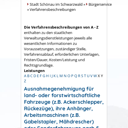
Stadt Schönau im Schwarzwald
»
Bürgerservice
»
Verfahrensbeschreibungen
Die Verfahrensbeschreibungen von A - Z
enthalten zu den staatlichen
Verwaltungsdienstleistungen jeweils alle
wesentlichen Informationen zu
Voraussetzungen, zuständiger Stelle,
Verfahrensablauf, erforderlichen Unterlagen,
Fristen/Dauer, Kosten/Leistung und
Rechtsgrundlage.
Leistungen
A
B
C
D
E
F
G
H
I
J
K
L
M
N
O
P
Q
R
S
T
U
V
W
X
Y
Z
Ausnahmegenehmigung für
land- oder forstwirtschaftliche
Fahrzeuge (z.B. Ackerschlepper,
Rückezüge), ihre Anhänger,
Arbeitsmaschinen (z.B.
Gabelstapler, Mähdrescher)