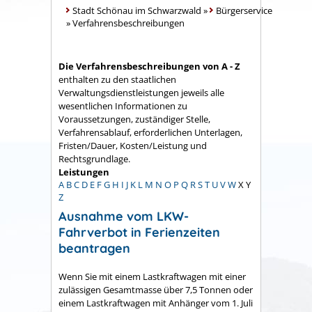
Stadt Schönau im Schwarzwald
»
Bürgerservice
»
Verfahrensbeschreibungen
Die Verfahrensbeschreibungen von A - Z
enthalten zu den staatlichen
Verwaltungsdienstleistungen jeweils alle
wesentlichen Informationen zu
Voraussetzungen, zuständiger Stelle,
Verfahrensablauf, erforderlichen Unterlagen,
Fristen/Dauer, Kosten/Leistung und
Rechtsgrundlage.
Leistungen
A
B
C
D
E
F
G
H
I
J
K
L
M
N
O
P
Q
R
S
T
U
V
W
X
Y
Z
Ausnahme vom LKW-
Fahrverbot in Ferienzeiten
beantragen
Wenn Sie mit einem Lastkraftwagen mit einer
zulässigen Gesamtmasse über 7,5 Tonnen oder
einem Lastkraftwagen mit Anhänger vom 1. Juli