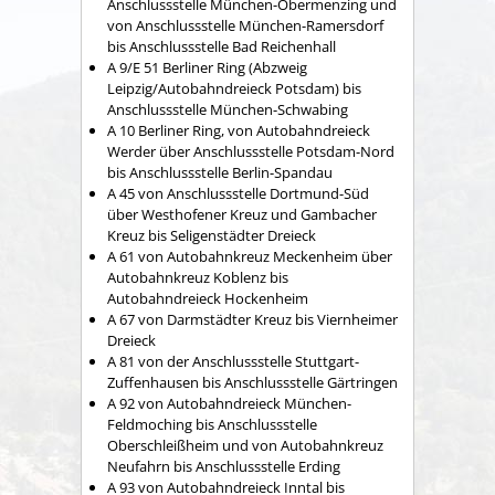
Anschlussstelle München-Obermenzing und
von Anschlussstelle München-Ramersdorf
bis Anschlussstelle Bad Reichenhall
A 9/E 51 Berliner Ring (Abzweig
Leipzig/Autobahndreieck Potsdam) bis
Anschlussstelle München-Schwabing
A 10 Berliner Ring, von Autobahndreieck
Werder über Anschlussstelle Potsdam-Nord
bis Anschlussstelle Berlin-Spandau
A 45 von Anschlussstelle Dortmund-Süd
über Westhofener Kreuz und Gambacher
Kreuz bis Seligenstädter Dreieck
A 61 von Autobahnkreuz Meckenheim über
Autobahnkreuz Koblenz bis
Autobahndreieck Hockenheim
A 67 von Darmstädter Kreuz bis Viernheimer
Dreieck
A 81 von der Anschlussstelle Stuttgart-
Zuffenhausen bis Anschlussstelle Gärtringen
A 92 von Autobahndreieck München-
Feldmoching bis Anschlussstelle
Oberschleißheim und von Autobahnkreuz
Neufahrn bis Anschlussstelle Erding
A 93 von Autobahndreieck Inntal bis