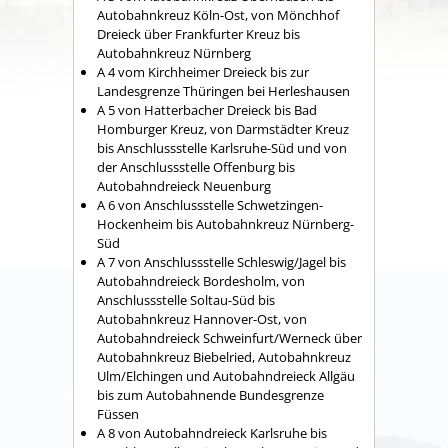
Autobahnkreuz Köln-Ost, von Mönchhof
Dreieck über Frankfurter Kreuz bis
Autobahnkreuz Nürnberg
A 4 vom Kirchheimer Dreieck bis zur
Landesgrenze Thüringen bei Herleshausen
A 5 von Hatterbacher Dreieck bis Bad
Homburger Kreuz, von Darmstädter Kreuz
bis Anschlussstelle Karlsruhe-Süd und von
der Anschlussstelle Offenburg bis
Autobahndreieck Neuenburg
A 6 von Anschlussstelle Schwetzingen-
Hockenheim bis Autobahnkreuz Nürnberg-
Süd
A 7 von Anschlussstelle Schleswig/Jagel bis
Autobahndreieck Bordesholm, von
Anschlussstelle Soltau-Süd bis
Autobahnkreuz Hannover-Ost, von
Autobahndreieck Schweinfurt/Werneck über
Autobahnkreuz Biebelried, Autobahnkreuz
Ulm/Elchingen und Autobahndreieck Allgäu
bis zum Autobahnende Bundesgrenze
Füssen
A 8 von Autobahndreieck Karlsruhe bis