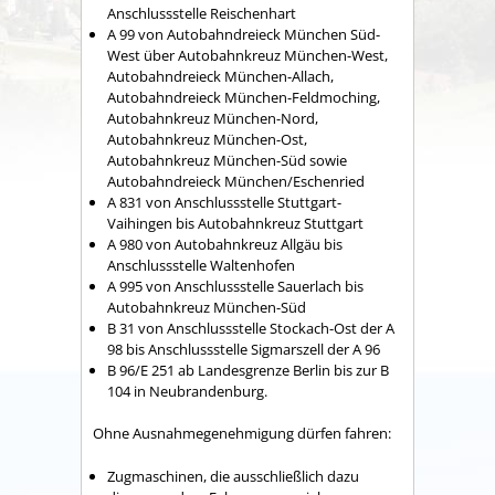
Anschlussstelle Reischenhart
A 99 von Autobahndreieck München Süd-
West über Autobahnkreuz München-West,
Autobahndreieck München-Allach,
Autobahndreieck München-Feldmoching,
Autobahnkreuz München-Nord,
Autobahnkreuz München-Ost,
Autobahnkreuz München-Süd sowie
Autobahndreieck München/Eschenried
A 831 von Anschlussstelle Stuttgart-
Vaihingen bis Autobahnkreuz Stuttgart
A 980 von Autobahnkreuz Allgäu bis
Anschlussstelle Waltenhofen
A 995 von Anschlussstelle Sauerlach bis
Autobahnkreuz München-Süd
B 31 von Anschlussstelle Stockach-Ost der A
98 bis Anschlussstelle Sigmarszell der A 96
B 96/E 251 ab Landesgrenze Berlin bis zur B
104 in Neubrandenburg.
Ohne Ausnahmegenehmigung dürfen fahren:
Zugmaschinen, die ausschließlich dazu