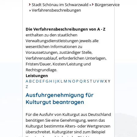
Stadt Schönau im Schwarzwald
»
Bürgerservice
»
Verfahrensbeschreibungen
Die Verfahrensbeschreibungen von A - Z
enthalten zu den staatlichen
Verwaltungsdienstleistungen jeweils alle
wesentlichen Informationen zu
Voraussetzungen, zuständiger Stelle,
Verfahrensablauf, erforderlichen Unterlagen,
Fristen/Dauer, Kosten/Leistung und
Rechtsgrundlage.
Leistungen
A
B
C
D
E
F
G
H
I
J
K
L
M
N
O
P
Q
R
S
T
U
V
W
X
Y
Z
Ausfuhrgenehmigung für
Kulturgut beantragen
Für die Ausfuhr von Kulturgut aus Deutschland
benötigen Sie eine Genehmigung, wenn das
Kulturgut bestimmte Alters- oder Wertgrenzen
überschreitet. Kulturgüter sind zum Beispiel