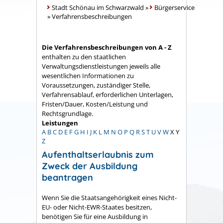
Stadt Schönau im Schwarzwald
»
Bürgerservice
»
Verfahrensbeschreibungen
Die Verfahrensbeschreibungen von A - Z
enthalten zu den staatlichen
Verwaltungsdienstleistungen jeweils alle
wesentlichen Informationen zu
Voraussetzungen, zuständiger Stelle,
Verfahrensablauf, erforderlichen Unterlagen,
Fristen/Dauer, Kosten/Leistung und
Rechtsgrundlage.
Leistungen
A
B
C
D
E
F
G
H
I
J
K
L
M
N
O
P
Q
R
S
T
U
V
W
X
Y
Z
Aufenthaltserlaubnis zum
Zweck der Ausbildung
beantragen
Wenn Sie die Staatsangehörigkeit eines Nicht-
EU- oder Nicht-EWR-Staates besitzen,
benötigen Sie für eine Ausbildung in