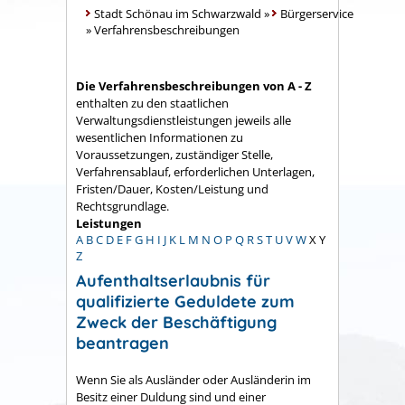
Stadt Schönau im Schwarzwald
»
Bürgerservice
»
Verfahrensbeschreibungen
Die Verfahrensbeschreibungen von A - Z
enthalten zu den staatlichen
Verwaltungsdienstleistungen jeweils alle
wesentlichen Informationen zu
Voraussetzungen, zuständiger Stelle,
Verfahrensablauf, erforderlichen Unterlagen,
Fristen/Dauer, Kosten/Leistung und
Rechtsgrundlage.
Leistungen
A
B
C
D
E
F
G
H
I
J
K
L
M
N
O
P
Q
R
S
T
U
V
W
X
Y
Z
Aufenthaltserlaubnis für
qualifizierte Geduldete zum
Zweck der Beschäftigung
beantragen
Wenn Sie als Ausländer oder Ausländerin im
Besitz einer Duldung sind und einer