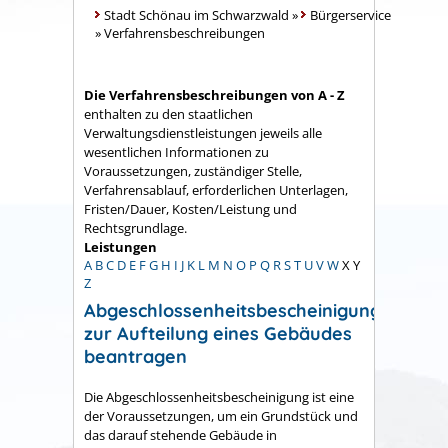
Stadt Schönau im Schwarzwald
»
Bürgerservice
»
Verfahrensbeschreibungen
Die Verfahrensbeschreibungen von A - Z
enthalten zu den staatlichen
Verwaltungsdienstleistungen jeweils alle
wesentlichen Informationen zu
Voraussetzungen, zuständiger Stelle,
Verfahrensablauf, erforderlichen Unterlagen,
Fristen/Dauer, Kosten/Leistung und
Rechtsgrundlage.
Leistungen
A
B
C
D
E
F
G
H
I
J
K
L
M
N
O
P
Q
R
S
T
U
V
W
X
Y
Z
Abgeschlossenheitsbescheinigung
zur Aufteilung eines Gebäudes
beantragen
Die Abgeschlossenheitsbescheinigung ist eine
der Voraussetzungen, um ein Grundstück und
das darauf stehende Gebäude in