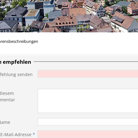
hrensbeschreibungen
te empfehlen
fehlung senden
diesem
mentar
 Name
 E-Mail-Adresse
*