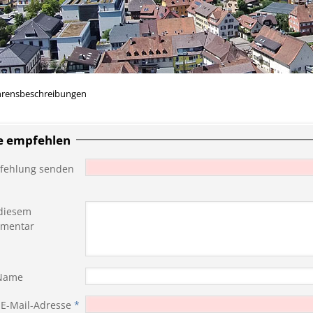
hrensbeschreibungen
te empfehlen
fehlung senden
diesem
mentar
 Name
 E-Mail-Adresse
*