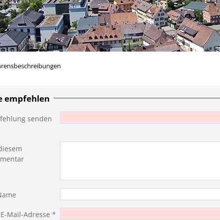
hrensbeschreibungen
te empfehlen
fehlung senden
diesem
mentar
 Name
 E-Mail-Adresse
*