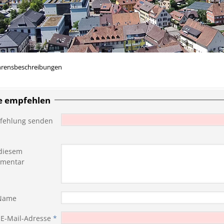
hrensbeschreibungen
te empfehlen
fehlung senden
diesem
mentar
 Name
 E-Mail-Adresse
*