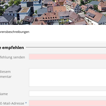
hrensbeschreibungen
te empfehlen
fehlung senden
diesem
mentar
 Name
 E-Mail-Adresse
*