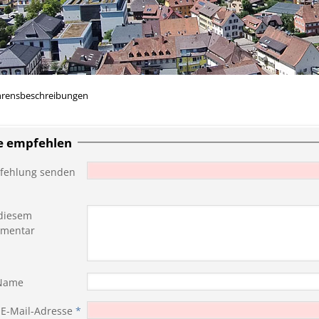
hrensbeschreibungen
te empfehlen
fehlung senden
diesem
mentar
 Name
 E-Mail-Adresse
*