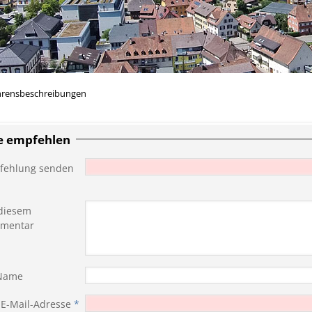
hrensbeschreibungen
te empfehlen
fehlung senden
diesem
mentar
 Name
 E-Mail-Adresse
*