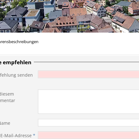
hrensbeschreibungen
te empfehlen
fehlung senden
diesem
mentar
 Name
 E-Mail-Adresse
*