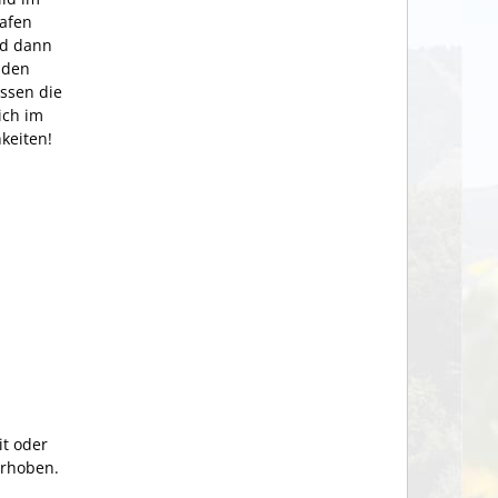
rafen
rd dann
 den
essen die
ich im
keiten!
it oder
erhoben.