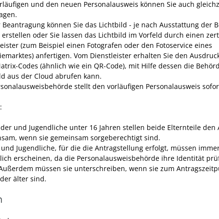
rläufigen und den neuen Personalausweis können Sie auch gleichz
agen.
r Beantragung können Sie
das Lichtbild - je nach Ausstattung der 
 erstellen oder Sie lassen das Lichtbild im Vorfeld durch einen zert
leister (zum Beispiel einen Fotografen oder den Fotoservice eines
iemarktes) anfertigen. Vom Dienstleister erhalten Sie den Ausdruc
atrix-Codes (ähnlich wie ein QR-Code), mit Hilfe dessen die Behörd
ild aus der Cloud abrufen kann.
rsonalausweisbehörde stellt den vorläufigen Personalausweis sofor
:
nder und Jugendliche unter 16 Jahren stellen beide Elternteile den
sam, wenn sie gemeinsam sorgeberechtigt sind.
 und Jugendliche, für die die Antragstellung erfolgt, müssen imme
lich erscheinen, da die
Personalausweisbehörde
ihre Identität prü
Außerdem müssen sie unterschreiben, wenn sie zum Antragszeitp
der älter sind.
n