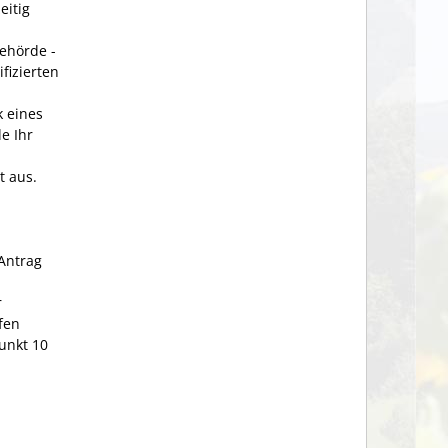
eitig
Behörde -
ifizierten
k eines
e Ihr
t aus.
 Antrag
r
fen
unkt 10