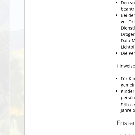
Den vo
beantr
Bei de
vor Ort
Dienst
Droger
Data-M
Lichtb
Die Pe
Hinweise
Für Ki
gemein
Kinder
persön
muss. 
Jahre o
Friste