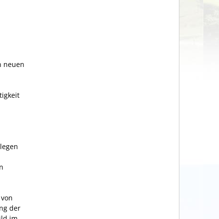
en neuen
igkeit
rlegen
n
 von
ung der
ild im