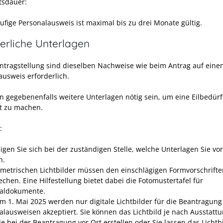
tsdauer:
ufige Personalausweis ist maximal bis zu drei Monate gültig.
erliche Unterlagen
Antragstellung sind dieselben Nachweise wie beim Antrag auf ein
ausweis erforderlich.
n gegebenenfalls weitere Unterlagen nötig sein, um eine Eilbedürft
t zu machen.
:
igen Sie sich bei der zuständigen Stelle, welche Unterlagen Sie vo
n.
ometrischen Lichtbilder müssen den einschlägigen Formvorschrifte
chen. Eine Hilfestellung bietet dabei die
Fotomustertafel für
naldokumente
.
em
1. Mai 2025 werden nur digitale Lichtbilder für die Beantragung
alausweisen akzeptiert. Sie können das Lichtbild je nach Ausstatt
e bei der Beantragung vor Ort erstellen oder Sie lassen das Lichtb