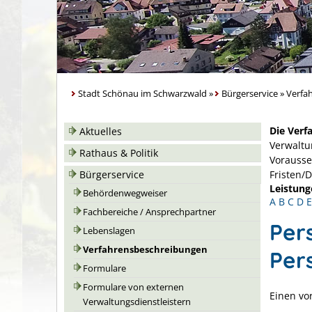
Stadt Schönau im Schwarzwald
»
Bürgerservice
»
Verfa
Die Verf
Aktuelles
Verwaltu
Rathaus & Politik
Vorausse
Bürgerservice
Fristen/
Leistung
Behördenwegweiser
A
B
C
D
E
Fachbereiche / Ansprechpartner
Per
Lebenslagen
Verfahrensbeschreibungen
Per
Formulare
Formulare von externen
Einen vo
Verwaltungsdienstleistern