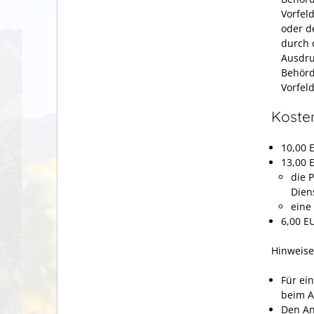
Vorfel
oder d
durch 
Ausdru
Behörd
Vorfel
Koste
10,00 
13,00 
die 
Dien
eine
6,00
EU
Hinweise
Für ei
beim A
Den An