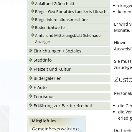
Abfall und Grünschnitt
dringe
keinen
Bürger-Geo-Portal des Landkreis Lörrach
Bürgerinformationsbroschüre
Er wird 
Bodenrichtwerte
Monate.
Amts- und Mitteilungsblatt Schönauer
Anzeiger
Hinweis: 
Ausweisf
Einrichtungen / Soziales
Stadtinfo
Sie müss
zurückge
Freizeit und Kultur
Zustä
Bildergalerien
E-Auto
Personal
Tourismus
Erklärung zur Barrierefreiheit
die Ge
die Ve
erledig
Dort neh