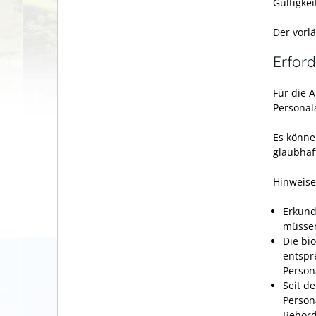
Gültigkei
Der
vorlä
Erford
Für die 
Personal
Es könne
glaubhaf
Hinweise
Erkund
müsse
Die bi
entspre
Perso
Seit d
Person
Behörd