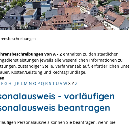
hrensbeschreibungen
ahrensbeschreibungen von A - Z
enthalten zu den staatlichen
ngsdienstleistungen jeweils alle wesentlichen Informationen zu
tzungen, zuständiger Stelle, Verfahrensablauf, erforderlichen Unt
Dauer, Kosten/Leistung und Rechtsgrundlage.
en
F
G
H
I
J
K
L
M
N
O
P
Q
R
S
T
U
V
W
X
Y
Z
sonalausweis - vorläufigen
sonalausweis beantragen
rläufigen Personalausweis können Sie beantragen, wenn Sie