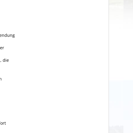
lendung
ger
, die
n
ort