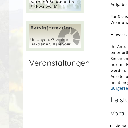
Aufgaben
Für Sie i
Wohnung,
Hinweis:
Ihr Antr
einer ör
Sie eine
Veranstaltungen
nur mit 
werden.
Ausstell
nicht mö
Bürgerse
Leist
Vorau
Sie ha