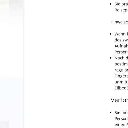
Sie br
Reisep
Hinweise
Wenn f
des zw
Aufnah
Person
Nach d
bestim
regulä
Finger
unmitt
Eilbed
Verfa
Sie mü
Person
einen 