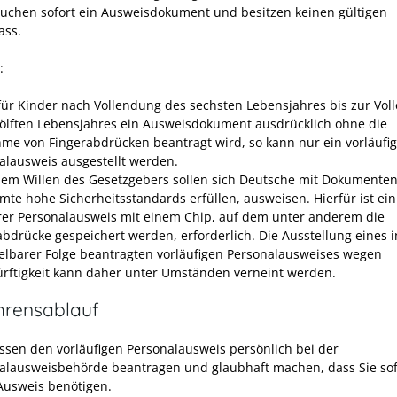
auchen sofort ein Ausweisdokument und besitzen keinen gültigen
ass.
:
ür Kinder nach Vollendung des sechsten Lebensjahres bis zur Vol
ölften Lebensjahres ein Ausweisdokument ausdrücklich ohne die
me von Fingerabdrücken beantragt wird,
so kann nur ein vorläufi
alausweis ausgestellt werden
.
em Willen des Gesetzgebers sollen sich Deutsche mit Dokumenten
mte hohe Sicherheitsstandards erfüllen, ausweisen. Hierfür ist ein
rer Personalausweis mit einem Chip, auf dem unter anderem die
abdrücke gespeichert werden, erforderlich. Die Ausstellung eines i
elbarer Folge beantragten vorläufigen Personalausweises wegen
ürftigkeit kann daher unter Umständen verneint werden.
hrensablauf
ssen den vorläufigen Personalausweis persönlich bei der
alausweisbehörde beantragen und glaubhaft machen, dass Sie sof
Ausweis benötigen.