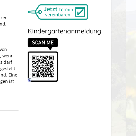
hrer
nd.
Kindergartenanmeldung
 von
n, wenn
s darf
gestellt
and. Eine
gen ist