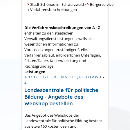
Stadt Schönau im Schwarzwald
»
Bürgerservice
»
Verfahrensbeschreibungen
Die Verfahrensbeschreibungen von A - Z
enthalten zu den staatlichen
Verwaltungsdienstleistungen jeweils alle
wesentlichen Informationen zu
Voraussetzungen, zuständiger Stelle,
Verfahrensablauf, erforderlichen Unterlagen,
Fristen/Dauer, Kosten/Leistung und
Rechtsgrundlage.
Leistungen
A
B
C
D
E
F
G
H
I
J
K
L
M
N
O
P
Q
R
S
T
U
V
W
X
Y
Z
Landeszentrale für politische
Bildung - Angebote des
Webshop bestellen
Das Angebot des Webshops der
Landeszentrale für politische Bildung besteht
aus etwa 160 kostenlosen und