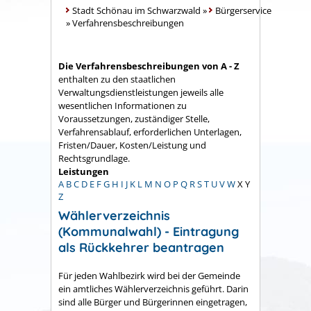
Stadt Schönau im Schwarzwald
»
Bürgerservice
»
Verfahrensbeschreibungen
Die Verfahrensbeschreibungen von A - Z
enthalten zu den staatlichen
Verwaltungsdienstleistungen jeweils alle
wesentlichen Informationen zu
Voraussetzungen, zuständiger Stelle,
Verfahrensablauf, erforderlichen Unterlagen,
Fristen/Dauer, Kosten/Leistung und
Rechtsgrundlage.
Leistungen
A
B
C
D
E
F
G
H
I
J
K
L
M
N
O
P
Q
R
S
T
U
V
W
X
Y
Z
Wählerverzeichnis
(Kommunalwahl) - Eintragung
als Rückkehrer beantragen
Für jeden Wahlbezirk wird bei der Gemeinde
ein amtliches Wählerverzeichnis geführt. Darin
sind alle Bürger und Bürgerinnen eingetragen,