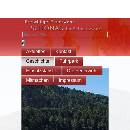
Aktuelles
Kontakt
Geschichte
Fuhrpark
Einsatzstatistik
Die Feuerwehr
Mitmachen
Impressum