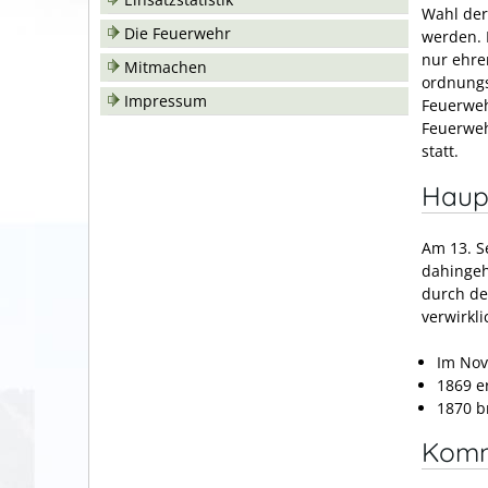
Wahl der
Die Feuerwehr
werden. 
nur ehre
Mitmachen
ordnungs
Impressum
Feuerweh
Feuerweh
statt.
Haup
Am 13. S
dahingeh
durch de
verwirkli
Im Nov
1869 e
1870 b
Komm