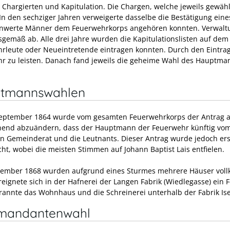
 Chargierten und Kapitulation. Die Chargen, welche jeweils gewäh
In den sechziger Jahren verweigerte dasselbe die Bestätigung eine
nwerte Männer dem Feuerwehrkorps angehören konnten. Verwaltun
gemäß ab. Alle drei Jahre wurden die Kapitulationslisten auf dem 
rleute oder Neueintretende eintragen konnten. Durch den Eintrag v
r zu leisten. Danach fand jeweils die geheime Wahl des Hauptmann
tmannswahlen
eptember 1864 wurde vom gesamten Feuerwehrkorps der Antrag an 
end abzuändern, dass der Hauptmann der Feuerwehr künftig vom
n Gemeinderat und die Leutnants. Dieser Antrag wurde jedoch ers
cht, wobei die meisten Stimmen auf Johann Baptist Lais entfielen.
ember 1868 wurden aufgrund eines Sturmes mehrere Häuser vol
reignete sich in der Hafnerei der Langen Fabrik (Wiedlegasse) ein 
rannte das Wohnhaus und die Schreinerei unterhalb der Fabrik Ise
andantenwahl