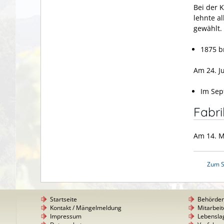
Bei der 
lehnte a
gewählt.
1875 b
Am 24. J
Im Sep
Fabr
Am 14. M
Zum S
Startseite
Behörde
Kontakt / Mängelmeldung
Mitarbeit
Impressum
Lebensla