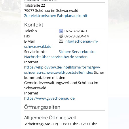
Talstraße 22
79677
Schönau im Schwarzwald
Zur elektronischen Fahrplanauskunft
Kontakt
Telefon
07673 8204-0
Fax
07673 8204-14
E-Mail
info@schoenau-im-
schwarzwald.de
Servicekonto
Sichere Servicekonto-
Nachricht über service-bw.de senden
Internet
https://ekp.dvvbw.de/intelliform/forms/gvv-
schoenau-schwarzwald/poststelle/index
Sicher
kommunizieren mit dem
Gemeindeverwaltungsverband Schönau im
Schwarzwald
Internet
https://www.gvvschoenau.de
Öffnungszeiten
Allgemeine Öffnungszeit
Arbeitstag (Mo - Fr)
08:00 Uhr
-
12:00 Uhr