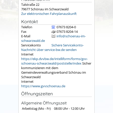
Talstraße 22
79677
Schönau im Schwarzwald
Zur elektronischen Fahrplanauskunft
Kontakt
Telefon
07673 8204-0
Fax
07673 8204-14
E-Mail
info@schoenau-im-
schwarzwald.de
Servicekonto
Sichere Servicekonto-
Nachricht über service-bw.de senden
Internet
https://ekp.dvvbw.de/intelliform/forms/gvv-
schoenau-schwarzwald/poststelle/index
Sicher
kommunizieren mit dem
Gemeindeverwaltungsverband Schönau im
Schwarzwald
Internet
https://www.gvvschoenau.de
Öffnungszeiten
Allgemeine Öffnungszeit
Arbeitstag (Mo - Fr)
08:00 Uhr
-
12:00 Uhr