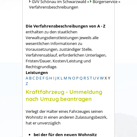
GVV Schönau im Schwarzwald
»
Bürgerservice
»
Verfahrensbeschreibungen
Die Verfahrensbeschreibungen von A - Z
enthalten zu den staatlichen
Verwaltungsdienstleistungen jeweils alle
wesentlichen Informationen zu
Voraussetzungen, zuständiger Stelle,
Verfahrensablauf, erforderlichen Unterlagen,
Fristen/Dauer, Kosten/Leistung und
Rechtsgrundlage.
Leistungen
A
B
C
D
E
F
G
H
I
J
K
L
M
N
O
P
Q
R
S
T
U
V
W
X
Y
Z
Kraftfahrzeug - Ummeldung
nach Umzug beantragen
Verlegt der Halter eines Fahrzeuges seinen
Wohnsitz in einen anderen Zulassungsbezirk,
hat er unverzüglich
bei der für den neuen Wohnsitz