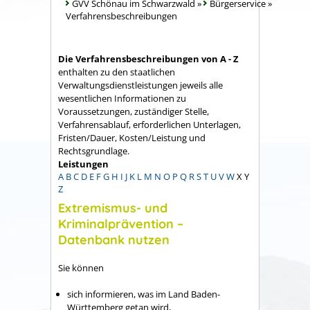
GVV Schönau im Schwarzwald
»
Bürgerservice
»
Verfahrensbeschreibungen
Die Verfahrensbeschreibungen von A - Z
enthalten zu den staatlichen
Verwaltungsdienstleistungen jeweils alle
wesentlichen Informationen zu
Voraussetzungen, zuständiger Stelle,
Verfahrensablauf, erforderlichen Unterlagen,
Fristen/Dauer, Kosten/Leistung und
Rechtsgrundlage.
Leistungen
A
B
C
D
E
F
G
H
I
J
K
L
M
N
O
P
Q
R
S
T
U
V
W
X
Y
Z
Extremismus- und
Kriminalprävention –
Datenbank nutzen
Sie können
sich informieren, was im Land Baden-
Württemberg getan wird,