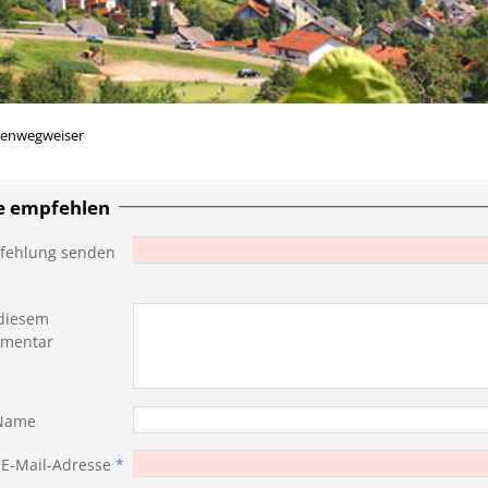
enwegweiser
te empfehlen
fehlung senden
diesem
mentar
 Name
 E-Mail-Adresse
*