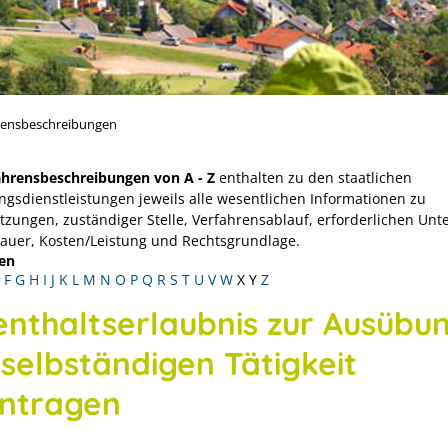
rensbeschreibungen
ahrensbeschreibungen von A - Z
enthalten zu den staatlichen
ngsdienstleistungen jeweils alle wesentlichen Informationen zu
tzungen, zuständiger Stelle, Verfahrensablauf, erforderlichen Unt
Dauer, Kosten/Leistung und Rechtsgrundlage.
en
F
G
H
I
J
K
L
M
N
O
P
Q
R
S
T
U
V
W
X
Y
Z
enthaltserlaubnis zur Ausübu
 selbständigen Tätigkeit
ntragen