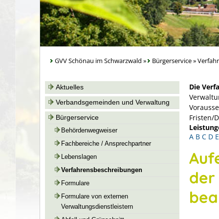
GVV Schönau im Schwarzwald
»
Bürgerservice
»
Verfah
Die Verf
Aktuelles
Verwaltu
Verbandsgemeinden und Verwaltung
Vorausse
Fristen/
Bürgerservice
Leistung
Behördenwegweiser
A
B
C
D
E
Fachbereiche / Ansprechpartner
Auf
Lebenslagen
Verfahrensbeschreibungen
der
Formulare
bea
Formulare von externen
Verwaltungsdienstleistern