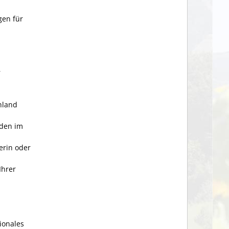
gen für
r
hland
den im
erin oder
Ihrer
ionales