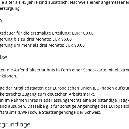
ie älter als 45 Jahre sind zusätzlich: Nachweis einer angemessene
versorgung
n
gsdauer für die erstmalige Erteilung: EUR 100,00
gerung bis zu drei Monate: EUR 96,00
gerung um mehr als drei Monate: EUR 93,00
ise
lten die Aufenthaltserlaubnis in Form einer Scheckkarte mit elektr
nktionen.
ge der Mitgliedstaaten der Europäischen Union (EU) haben aufgru
gkeitsrechts Zugang zum deutschen Arbeitsmarkt.
en im Rahmen ihres Niederlassungsrechts eine selbständige Tätigk
and ausüben. Dasselbe gilt für sonstige Angehörige des Europäis
ftsraums (EWR) sowie Staatsangehörige der Schweiz.
sgrundlage