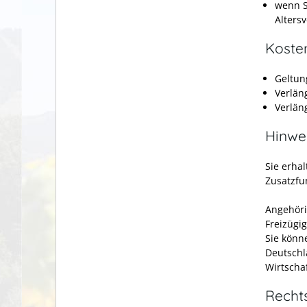
wenn S
Alters
Koste
Geltun
Verlän
Verlän
Hinwe
Sie erha
Zusatzfu
Angehöri
Freizügi
Sie könn
Deutschl
Wirtscha
Recht