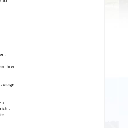
pruch
en.
an Ihrer
itzusage
zu
richt,
ie