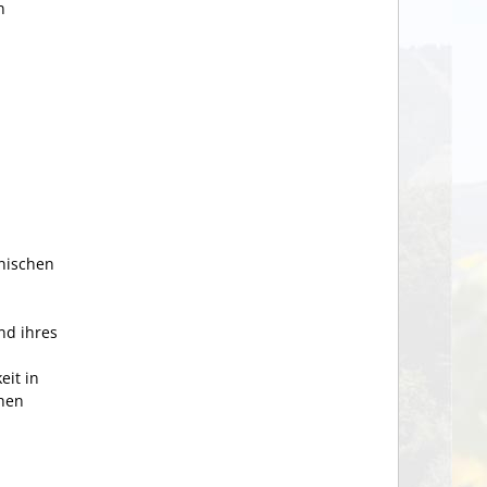
n
onischen
nd ihres
eit in
chen