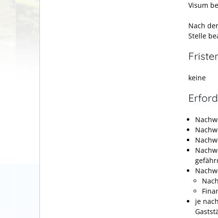
Visum be
Nach der 
Stelle be
Friste
keine
Erford
Nachwe
Nachwe
Nachwe
Nachwe
gefähr
Nachwe
Nach
Fina
je nac
Gastst