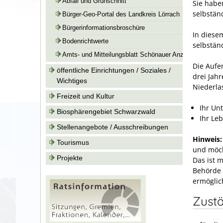
Abfall und Grünschnitt
Sie habe
selbstän
Bürger-Geo-Portal des Landkreis Lörrach
Bürgerinformationsbroschüre
In diese
Bodenrichtwerte
selbständ
Amts- und Mitteilungsblatt Schönauer Anzeiger
Die Aufe
öffentliche Einrichtungen / Soziales /
drei Jahr
Wichtiges
Niederla
Freizeit und Kultur
Ihr Un
Biosphärengebiet Schwarzwald
Ihr Leb
Stellenangebote / Ausschreibungen
Hinweis:
Tourismus
und möch
Projekte
Das ist m
Behörde 
ermöglic
Zustä