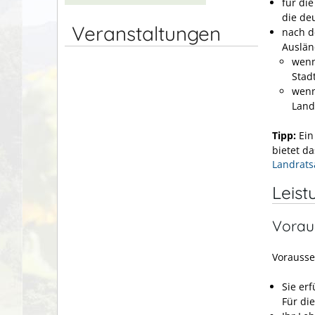
für di
die de
Veranstaltungen
nach d
Auslän
wenn
Stad
wenn
Land
Tipp:
Ei
bietet d
Landrats
Leist
Vorau
Vorausse
Sie erf
Für die