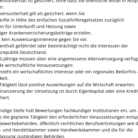
ensunterhalt ist gesichert, ohne dass Sie öffentliche Mittel in Ans
n.
ensunterhalt gilt als gesichert, wenn Sie
ünfte in Höhe des einfachen Sozialhilferegelsatzes zuzüglich
en für Unterkunft und Heizung sowie
iger Krankenversicherungsbeiträge erzielen.
gt kein Ausweisungsinteresse gegen Sie vor.
enthalt gefährdet oder beeinträchtigt nicht die Interessen der
republik Deutschland.
5-Jährige müssen über eine angemessene Altersversorgung verfüg
de wirtschaftliche Voraussetzungen:
esteht ein wirtschaftliches Interesse oder ein regionales Bedürfnis 
keit.
 Tätigkeit lässt positive Auswirkungen auf die Wirtschaft erwarten.
Finanzierung der Umsetzung ist durch Eigenkapital oder eine Kred
hert.
ndige Stelle
holt
Bewertungen
fachkundiger
Institutionen
ein, um 
ob die geplante Tätigkeit den erforderlichen Voraussetzungen entsp
 Gewerbebehörden, öffentlich-rechtlichen Berufsvertretungen wie d
e- und Handelskammer sowie Handwerkskammer und die für die
lassung zuständigen Behörden.