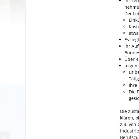
Ihr Leb
nehme
Der Leb
Eink
Kost
etwa
Es lie
Ihr Auf
Bundes
Über 4
folgen
Es b
Tätig
Ihre
Die 
gesic
Die
zustä
klären, 
z.B. von
Industri
Berufszu