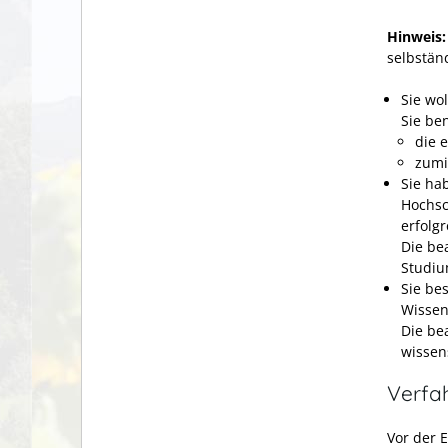
Hinweis:
selbständ
Sie wo
Sie be
die 
zumi
Sie ha
Hochsc
erfolg
Die be
Studiu
Sie be
Wissen
Die be
wissen
Verfa
Vor der 