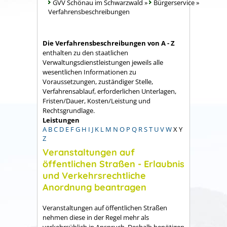
GVV Schönau im Schwarzwald
»
Bürgerservice
»
Verfahrensbeschreibungen
Die Verfahrensbeschreibungen von A - Z
enthalten zu den staatlichen
Verwaltungsdienstleistungen jeweils alle
wesentlichen Informationen zu
Voraussetzungen, zuständiger Stelle,
Verfahrensablauf, erforderlichen Unterlagen,
Fristen/Dauer, Kosten/Leistung und
Rechtsgrundlage.
Leistungen
A
B
C
D
E
F
G
H
I
J
K
L
M
N
O
P
Q
R
S
T
U
V
W
X
Y
Z
Veranstaltungen auf
öffentlichen Straßen - Erlaubnis
und Verkehrsrechtliche
Anordnung beantragen
Veranstaltungen auf öffentlichen Straßen
nehmen diese in der Regel mehr als
verkehrsüblich in Anspruch. Deshalb benötigen