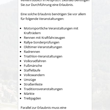
Sie zur Durchführung eine Erlaubnis.
Eine solche Erlaubnis benötigen Sie vor allem
für folgende Vera
n
staltungen:
Motorsportliche Veranstaltungen mit
Krafträdern
Rennen mit Kraftfahrzeugen
Rallye-Sonderprüfungen
Oldtimer-Veranstaltungen
Radrennen
Triathlon
-
V
eranstaltungen
Volksradfahren
Fußmärsche
Staffelläufe
Volkswandern
Umzüge
Straßenfeste
Traditionsveranstaltungen
Märkte
Treibjagden
Parallel zur Erlaubnis muss eine