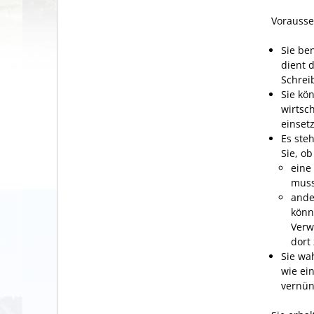
Vorausse
Sie be
dient 
Schrei
Sie kö
wirtsch
einset
Es ste
Sie, ob
eine
mus
ande
könn
Verw
dort
Sie wa
wie ei
vernün