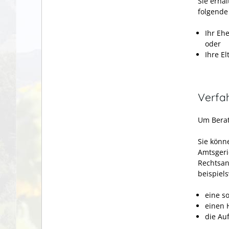
Sie erha
folgende
Ihr Eh
oder
Ihre El
Verfa
Um Berat
Sie könn
Amtsgeri
Rechtsant
beispiel
eine so
einen 
die Au