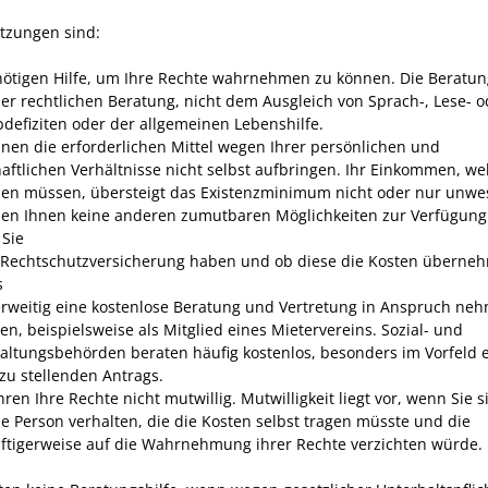
tzungen sind:
nötigen Hilfe, um Ihre Rechte wahrnehmen zu können.
Die Beratun
der rechtlichen Beratung, nicht dem Ausgleich von Sprach-, Lese- o
bdefiziten oder der allgemeinen Lebenshilfe.
nnen die erforderlichen Mittel wegen Ihrer persönlichen und
aftlichen Verhältnisse nicht selbst aufbringen.
Ihr Einkommen, wel
zen müssen,
übersteigt das Existenzminimum nicht oder nur unwes
hen Ihnen keine anderen zumutbaren Möglichkeiten zur Verfügung
 Sie
 Rechtschutzversicherung haben und ob diese die Kosten überne
s
rweitig eine kostenlose Beratung und Vertretung in Anspruch ne
en, beispielsweise als Mitglied eines Mietervereins. Sozial- und
altungsbehörden beraten häufig kostenlos, besonders im Vorfeld 
 zu stellenden Antrags.
hren Ihre Rechte nicht mutwillig.
Mutwilligkeit liegt vor, wenn Sie s
ne Person verhalten, die die Kosten selbst tragen müsste und die
ftigerweise auf die Wahrnehmung ihrer Rechte verzichten würde.