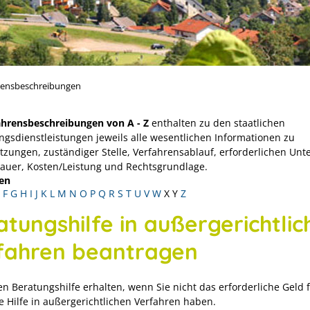
rensbeschreibungen
ahrensbeschreibungen von A - Z
enthalten zu den staatlichen
ngsdienstleistungen jeweils alle wesentlichen Informationen zu
tzungen, zuständiger Stelle, Verfahrensablauf, erforderlichen Unt
Dauer, Kosten/Leistung und Rechtsgrundlage.
en
F
G
H
I
J
K
L
M
N
O
P
Q
R
S
T
U
V
W
X
Y
Z
atungshilfe in außergerichtlic
fahren beantragen
en Beratungshilfe erhalten, wenn Sie nicht das erforderliche Geld 
he Hilfe in außergerichtlichen Verfahren haben.