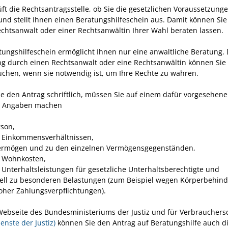
üft die Rechtsantragsstelle, ob Sie die gesetzlichen Voraussetzung
 und stellt Ihnen einen Beratungshilfeschein aus. Damit können Sie
chtsanwalt oder einer Rechtsanwältin Ihrer Wahl beraten lassen.
tungshilfeschein ermöglicht Ihnen nur eine anwaltliche Beratung. 
ng durch einen Rechtsanwalt oder eine Rechtsanwältin können Sie
chen, wenn sie notwendig ist, um Ihre Rechte zu wahren.
Sie den Antrag schriftlich, müssen Sie auf einem dafür vorgesehen
r Angaben machen
rson,
 Einkommensverhältnissen,
rmögen und zu den einzelnen Vermögensgegenständen,
 Wohnkosten,
 Unterhaltsleistungen für gesetzliche Unterhaltsberechtigte und
ell zu besonderen Belastungen
(zum Beispiel wegen Körperbehin
oher Zahlungsverpflichtungen).
Webseite des Bundesministeriums der Justiz und für Verbrauchers
enste der Justiz)
können Sie den Antrag auf Beratungshilfe auch di