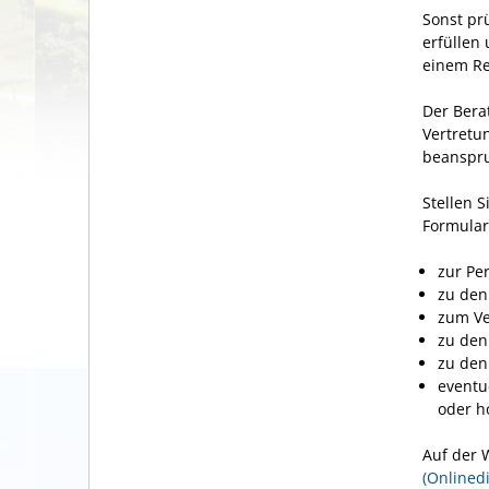
Sonst pr
erfüllen
einem Re
Der Bera
Vertretu
beanspru
Stellen 
Formula
zur Pe
zu den
zum Ve
zu den
zu den
eventu
oder h
Auf der 
(Onlinedi