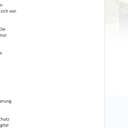
en
 sich von
Die
 nur
en
derung
chutz
gital