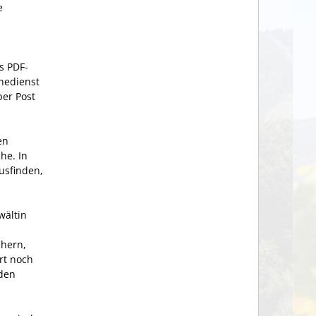
e
s PDF-
nedienst
per Post
en
he. In
usfinden,
wältin
chern,
rt noch
 den