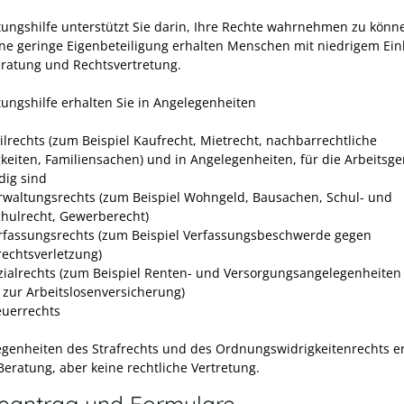
tungshilfe unterstützt Sie darin, Ihre Rechte wahrnehmen zu könn
ne geringe Eigenbeteiligung erhalten Menschen mit niedrigem E
ratung und Rechtsvertretung.
tungshilfe erhalten Sie in Angelegenheiten
ilrechts
(zum Beispiel Kaufrecht, Mietrecht, nachbarrechtliche
igkeiten, Familiensachen) und in Angelegenheiten, für
die Arbeitsge
dig sind
rwaltungsrechts
(zum Beispiel Wohngeld, Bausachen, Schul- und
hulrecht, Gewerberecht)
rfassungsrechts
(zum Beispiel Verfassungsbeschwerde gegen
echtsverletzung)
zialrechts
(zum Beispiel Renten- und Versorgungsangelegenheiten
 zur Arbeitslosenversicherung)
euerrechts
egenheiten des Strafrechts und des Ordnungswidrigkeitenrechts e
Beratung, aber keine rechtliche Vertretung.
neantrag und Formulare