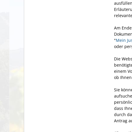
ausfülle
Erläuter
relevant
Am Ende 
Dokument
"
Mein Ju
oder per
Die Webs
benötigt
einem Vo
ob Ihnen
Sie könn
aufsuche
persönli
dass Ihn
durch da
Antrag au