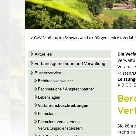
GVV Schönau im Schwarzwald
»
Bürgerservice
»
Verfah
Die Verf
Aktuelles
Verwaltu
Verbandsgemeinden und Verwaltung
Vorausse
Fristen/
Bürgerservice
Leistung
Behördenwegweiser
A
B
C
D
E
Fachbereiche / Ansprechpartner
Ber
Lebenslagen
Verfahrensbeschreibungen
Ver
Formulare
Formulare von externen
Sie könn
Verwaltungsdienstleistern
rechtlic