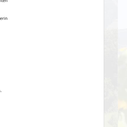
hten
erin
,