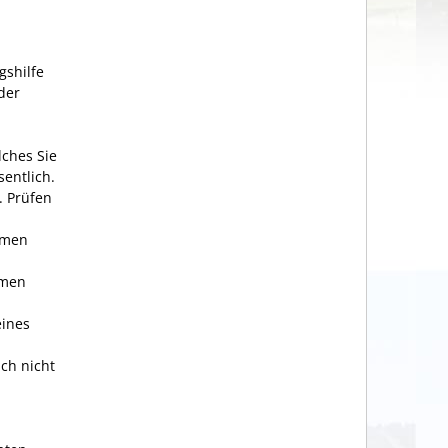
gshilfe
der
ches Sie
entlich.
.
Prüfen
hmen
hmen
eines
ich nicht