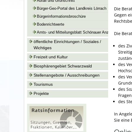
Abfall und Grünschnitt
Die Bera
Bürger-Geo-Portal des Landkreis Lörrach
Gegen ei
Bürgerinformationsbroschüre
Rechtsbe
Bodenrichtwerte
Amts- und Mitteilungsblatt Schönauer Anzeiger
Die Bera
öffentliche Einrichtungen / Soziales /
des Ziv
Wichtiges
Streit
Freizeit und Kultur
zustän
des Ve
Biosphärengebiet Schwarzwald
Hochsc
Stellenangebote / Ausschreibungen
des Ve
Grundr
Tourismus
des So
Projekte
Fragen
des St
In Angel
Sie eine 
Onli