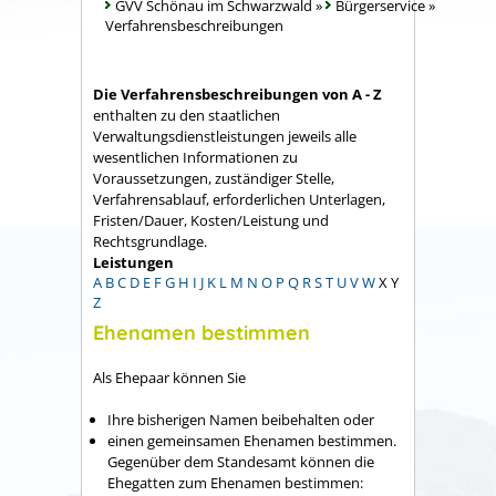
GVV Schönau im Schwarzwald
»
Bürgerservice
»
Verfahrensbeschreibungen
Die Verfahrensbeschreibungen von A - Z
enthalten zu den staatlichen
Verwaltungsdienstleistungen jeweils alle
wesentlichen Informationen zu
Voraussetzungen, zuständiger Stelle,
Verfahrensablauf, erforderlichen Unterlagen,
Fristen/Dauer, Kosten/Leistung und
Rechtsgrundlage.
Leistungen
A
B
C
D
E
F
G
H
I
J
K
L
M
N
O
P
Q
R
S
T
U
V
W
X
Y
Z
Ehenamen bestimmen
Als Ehepaar können Sie
Ihre bisherigen Namen beibehalten oder
einen gemeinsamen Ehenamen bestimmen.
Gegenüber dem Standesamt können die
Ehegatten zum Ehenamen bestimmen: