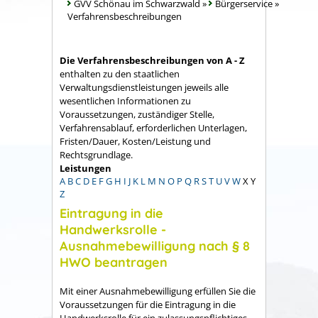
GVV Schönau im Schwarzwald
»
Bürgerservice
»
Verfahrensbeschreibungen
Die Verfahrensbeschreibungen von A - Z
enthalten zu den staatlichen
Verwaltungsdienstleistungen jeweils alle
wesentlichen Informationen zu
Voraussetzungen, zuständiger Stelle,
Verfahrensablauf, erforderlichen Unterlagen,
Fristen/Dauer, Kosten/Leistung und
Rechtsgrundlage.
Leistungen
A
B
C
D
E
F
G
H
I
J
K
L
M
N
O
P
Q
R
S
T
U
V
W
X
Y
Z
Eintragung in die
Handwerksrolle -
Ausnahmebewilligung nach § 8
HWO beantragen
Mit einer Ausnahmebewilligung erfüllen Sie die
Voraussetzungen für die Eintragung in die
Handwerksrolle für ein zulassungspflichtiges