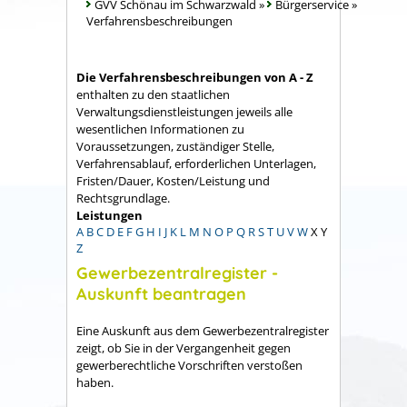
GVV Schönau im Schwarzwald
»
Bürgerservice
»
Verfahrensbeschreibungen
Die Verfahrensbeschreibungen von A - Z
enthalten zu den staatlichen
Verwaltungsdienstleistungen jeweils alle
wesentlichen Informationen zu
Voraussetzungen, zuständiger Stelle,
Verfahrensablauf, erforderlichen Unterlagen,
Fristen/Dauer, Kosten/Leistung und
Rechtsgrundlage.
Leistungen
A
B
C
D
E
F
G
H
I
J
K
L
M
N
O
P
Q
R
S
T
U
V
W
X
Y
Z
Gewerbezentralregister -
Auskunft beantragen
Eine Auskunft aus dem Gewerbezentralregister
zeigt, ob Sie in der Vergangenheit gegen
gewerberechtliche Vorschriften verstoßen
haben.