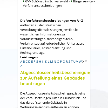
GVV Schönau im Schwarzwald
»
Bürgerservice
»
Verfahrensbeschreibungen
Die Verfahrensbeschreibungen von A - Z
enthalten zu den staatlichen
Verwaltungsdienstleistungen jeweils alle
wesentlichen Informationen zu
Voraussetzungen, zuständiger Stelle,
Verfahrensablauf, erforderlichen Unterlagen,
Fristen/Dauer, Kosten/Leistung und
Rechtsgrundlage.
Leistungen
A
B
C
D
E
F
G
H
I
J
K
L
M
N
O
P
Q
R
S
T
U
V
W
X
Y
Z
Abgeschlossenheitsbescheinigung
zur Aufteilung eines Gebäudes
beantragen
Die Abgeschlossenheitsbescheinigung ist eine
der Voraussetzungen, um ein Grundstück und
das darauf stehende Gebäude in
Wohnungseigentum aufteilen zu können.