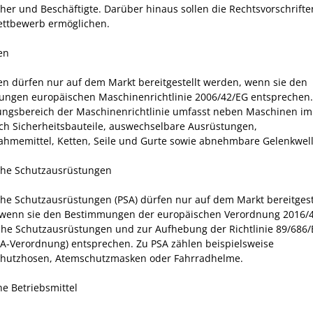
her und Beschäftigte. Darüber hinaus sollen die Rechtsvorschrifte
ettbewerb ermöglichen.
en
n dürfen nur auf dem Markt bereitgestellt werden, wenn sie den
ngen europäischen Maschinenrichtlinie 2006/42/EG entsprechen.
gsbereich der Maschinenrichtlinie umfasst neben Maschinen im
ch Sicherheitsbauteile, auswechselbare Ausrüstungen,
ahmemittel, Ketten, Seile und Gurte sowie abnehmbare Gelenkwel
che Schutzausrüstungen
che Schutzausrüstungen (PSA) dürfen nur auf dem Markt bereitgest
wenn sie den Bestimmungen der europäischen Verordnung 2016/
che Schutzausrüstungen und zur Aufhebung der Richtlinie 89/686
SA-Verordnung) entsprechen. Zu PSA zählen beispielsweise
chutzhosen, Atemschutzmasken oder Fahrradhelme.
he Betriebsmittel