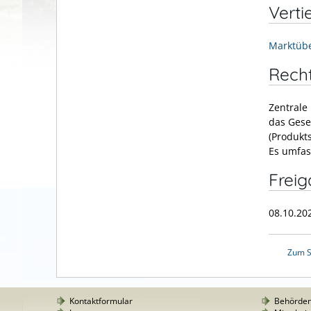
Verti
Marktüb
Rech
Zentrale
das Gese
(Produkts
Es umfas
Frei
08.10.20
Zum S
Kontaktformular
Behörde