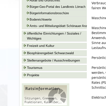
Abfall und Grünschnitt
Verbrauc
Bürger-Geo-Portal des Landkreis Lörrach
fairen W
Bürgerinformationsbroschüre
Maschin
Bodenrichtwerte
Amts- und Mitteilungsblatt Schönauer Anzeiger
Maschine
Bestimmu
öffentliche Einrichtungen / Soziales /
Anwendun
Wichtiges
Sinne au
Freizeit und Kultur
Lastaufn
Biosphärengebiet Schwarzwald
Persönli
Stellenangebote / Ausschreibungen
Persönli
Tourismus
werden, 
Projekte
persönli
Rates (P
Schnitts
Elektrisc