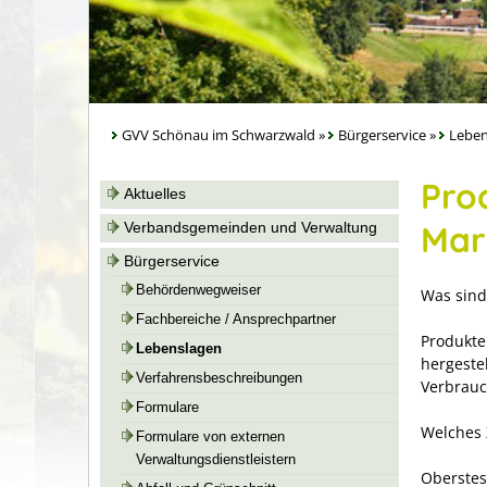
GVV Schönau im Schwarzwald
»
Bürgerservice
»
Leben
Pro
Aktuelles
Mar
Verbandsgemeinden und Verwaltung
Bürgerservice
Behördenwegweiser
Was sind
Fachbereiche / Ansprechpartner
Produkte
Lebenslagen
hergeste
Verfahrensbeschreibungen
Verbrauc
Formulare
Welches Z
Formulare von externen
Verwaltungsdienstleistern
Oberstes