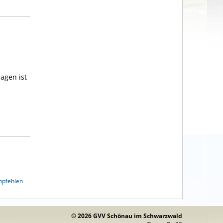
agen ist
mpfehlen
© 2026 GVV Schönau im Schwarzwald