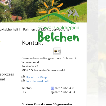
uktsicherheit im Rahmen der Marktüberwachung
r
Kontakt
Gemeindeverwaltungsverband Schönau im
Schwarzwald
Talstraße 22
79677
Schönau im Schwarzwald
gsprozess
OpenStreetMap
 und
Fahrplanauskunft
Telefon
07673 8204-0
Fax
07673 8204-14
Direkter Kontakt zum Bürgerservice