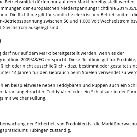
che Betriebsmittel dürfen nur auf dem Markt bereitgestellt werden,
immungen der europäischen Niederspannungsrichtlinie 2014/35/
en. Die Richtlinie gilt für sämtliche elektrischen Betriebsmittel, di
n-Betriebsspannung zwischen 50 und 1.000 Volt Wechselstrom bz
t Gleichstrom ausgelegt sind.
g
g darf nur auf dem Markt bereitgestellt werden, wenn es der
richtlinie 2009/48/EG entspricht. Diese Richtlinie gilt für Produkte, 
ßlich oder nicht ausschließlich - dazu bestimmt oder gestaltet sin
unter 14 Jahren für den Gebrauch beim Spielen verwendet zu wer
ählen beispielsweise neben Teddybären und Puppen auch ein Schl
m daran angebrachten Teddybären oder ein Schlafsack in der Form
gs mit weicher Füllung.
Überwachung der Sicherheit von Produkten ist die Marktüberwach
gspräsidiums Tübingen zuständig.