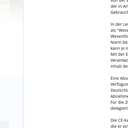
Von der 
der in A
Gebrauch
In der L
als "Wes
Wesentli
Norm be
kann je 
Mit der 
Verantwo
Inhalt d
Eine Abs
Verfügun
Deutschl
Abnehmer
Für die 
delegier
Die CE-K
die er e