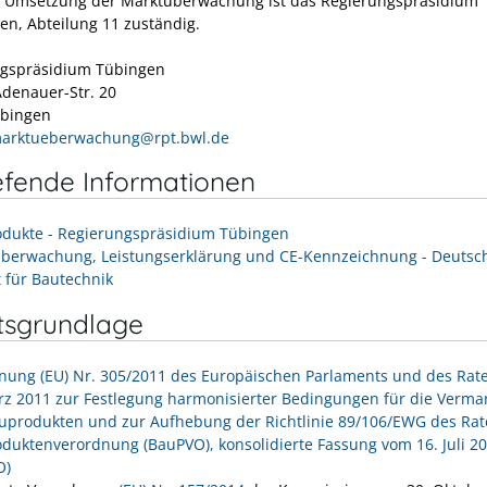
e Umsetzung der Marktüberwachung ist das Regierungspräsidium
en, Abteilung 11 zuständig.
gspräsidium Tübingen
denauer-Str. 20
übingen
arktueberwachung@rpt.bwl.de
efende Informationen
dukte - Regierungspräsidium Tübingen
berwachung, Leistungserklärung und CE-Kennzeichnung - Deutsc
t für Bautechnik
tsgrundlage
nung (EU) Nr. 305/2011 des Europäischen Parlaments und des Rat
rz 2011 zur Festlegung harmonisierter Bedingungen für die Verma
uprodukten und zur Aufhebung der Richtlinie 89/106/EWG des Rat
duktenverordnung (BauPVO), konsolidierte Fassung vom 16. Juli 20
O)