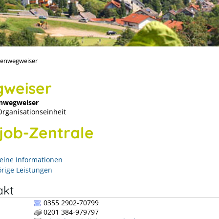
enwegweiser
weiser
nwegweiser
Organisationseinheit
ijob-Zentrale
eine Informationen
rige Leistungen
akt
0355 2902-70799
0201 384-979797