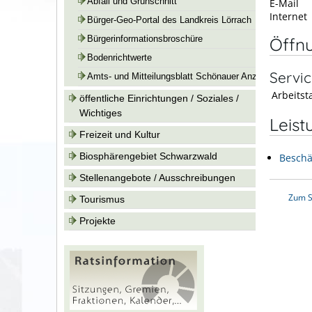
E-Mail
Abfall und Grünschnitt
Internet
Bürger-Geo-Portal des Landkreis Lörrach
Öffn
Bürgerinformationsbroschüre
Bodenrichtwerte
Servic
Amts- und Mitteilungsblatt Schönauer Anzeiger
Arbeitsta
öffentliche Einrichtungen / Soziales /
Wichtiges
Leist
Freizeit und Kultur
Biosphärengebiet Schwarzwald
Beschä
Stellenangebote / Ausschreibungen
Zum S
Tourismus
Projekte