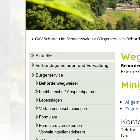
GVV Schönau im Schwarzwald
»
Bürgerservice
»
Behörd
Weg
Aktuelles
Behörde
Verbandsgemeinden und Verwaltung
Externe 
Bürgerservice
Min
Behördenwegweiser
Fachbereiche / Ansprechpartner
Lebenslagen
Allgem
Zugehö
Verfahrensbeschreibungen
Formulare
Kont
Formulare von externen
Telefon
Verwaltungsdienstleistern
Fax