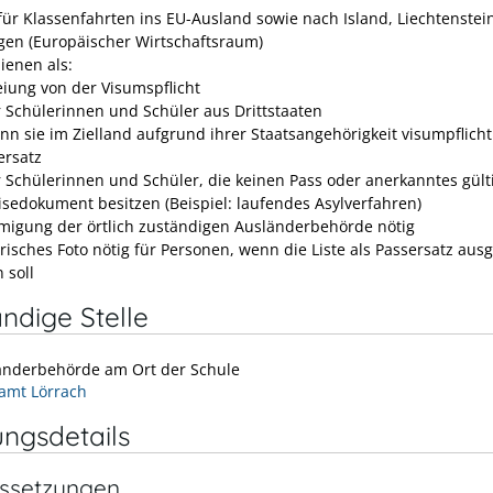
 für Klassenfahrten ins EU-Ausland sowie nach Island, Liechtenstei
en (Europäischer Wirtschaftsraum)
ienen als:
eiung von der Visumspflicht
r Schülerinnen und Schüler aus Drittstaaten
nn sie im Zielland aufgrund ihrer Staatsangehörigkeit visumpflicht
ersatz
r Schülerinnen und Schüler, die keinen Pass oder anerkanntes gült
isedokument besitzen (Beispiel: laufendes Asylverfahren)
igung der örtlich zuständigen Ausländerbehörde nötig
isches Foto nötig für Personen, wenn die Liste als Passersatz ausg
 soll
ndige Stelle
änderbehörde am Ort der Schule
amt Lörrach
ungsdetails
ssetzungen