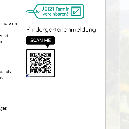
Schule im
Kindergartenanmeldung
eutet:
m.
te als
ts
iges