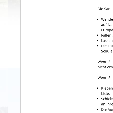
Die Samm
Wenden
auf Na
Europä
Füllen 
Lassen
Die Li
Schüle
Wenn Sie
nicht er
Wenn Sie 
Kleben
Liste.
Schick
an Ihr
Die Aus