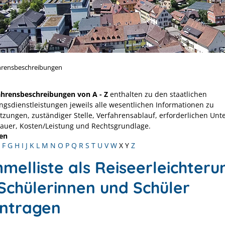
hrensbeschreibungen
ahrensbeschreibungen von A - Z
enthalten zu den staatlichen
ngsdienstleistungen jeweils alle wesentlichen Informationen zu
tzungen, zuständiger Stelle, Verfahrensablauf, erforderlichen Unt
Dauer, Kosten/Leistung und Rechtsgrundlage.
en
F
G
H
I
J
K
L
M
N
O
P
Q
R
S
T
U
V
W
X
Y
Z
melliste als Reiseerleichteru
 Schülerinnen und Schüler
ntragen