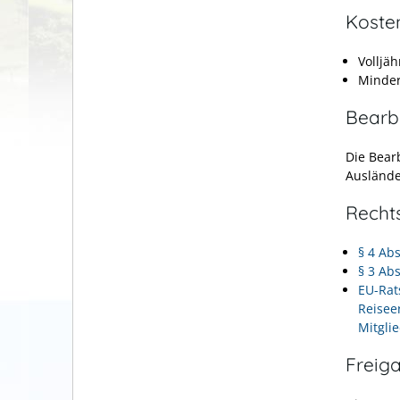
Koste
Volljä
Minder
Bearb
Die Bear
Ausländ
Recht
§ 4 Ab
§ 3 Ab
EU-Rat
Reisee
Mitgli
Freig