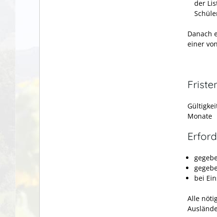
der Li
Schüle
Danach e
einer vo
Friste
Gültigke
Monate
Erford
gegebe
gegebe
bei Ein
Alle nöti
Ausländ