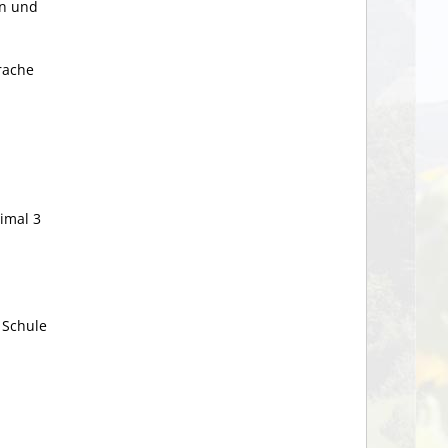
en und
prache
imal 3
 Schule