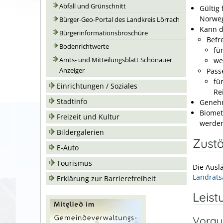
Abfall und Grünschnitt
Gültig
Norweg
Bürger-Geo-Portal des Landkreis Lörrach
Kann d
Bürgerinformationsbroschüre
Befr
Bodenrichtwerte
fü
we
Amts- und Mitteilungsblatt Schönauer
Pass
Anzeiger
fü
Einrichtungen / Soziales
Re
Stadtinfo
Genehm
Biometr
Freizeit und Kultur
werden
Bildergalerien
Zustä
E-Auto
Tourismus
Die Ausl
Landrats
Erklärung zur Barrierefreiheit
Leist
Vorau