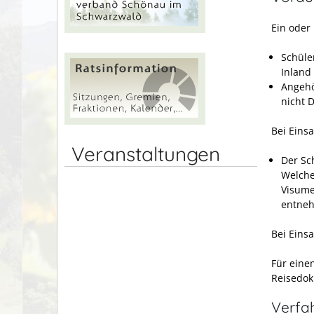
Ein oder
Schüle
Inland
Angehö
nicht 
Bei Einsa
Veranstaltungen
Der Sc
Welche
Visume
entne
Bei Einsa
Für einen
Reisedok
Verfa