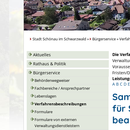
Stadt Schönau im Schwarzwald
»
Bürgerservice
»
Verfa
Die Verf
Aktuelles
Verwaltu
Rathaus & Politik
Vorausse
Bürgerservice
Fristen/
Leistung
Behördenwegweiser
A
B
C
D
E
Fachbereiche / Ansprechpartner
Sam
Lebenslagen
Verfahrensbeschreibungen
für
Formulare
bea
Formulare von externen
Verwaltungsdienstleistern