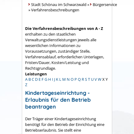
Stadt Schönau im Schwarzwald
»
Bürgerservice
»
Verfahrensbeschreibungen
Die Verfahrensbeschreibungen von A - Z
enthalten zu den staatlichen
Verwaltungsdienstleistungen jeweils alle
wesentlichen Informationen zu
Voraussetzungen, zuständiger Stelle,
Verfahrensablauf, erforderlichen Unterlagen,
Fristen/Dauer, Kosten/Leistung und
Rechtsgrundlage.
Leistungen
A
B
C
D
E
F
G
H
I
J
K
L
M
N
O
P
Q
R
S
T
U
V
W
X
Y
Z
Kindertageseinrichtung -
Erlaubnis für den Betrieb
beantragen
Der Träger einer Kindertageseinrichtung
benötigt für den Betrieb der Einrichtung eine
Betriebserlaubnis. Sie stellt eine