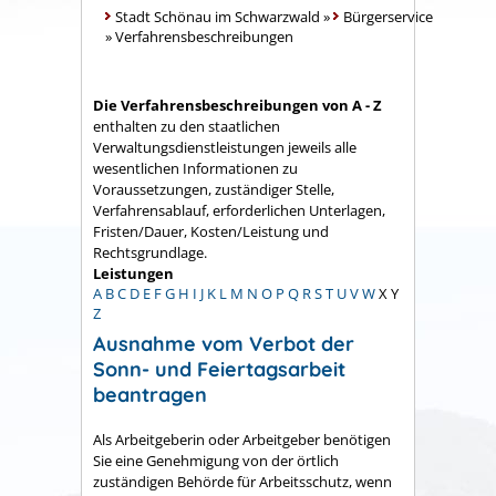
Stadt Schönau im Schwarzwald
»
Bürgerservice
»
Verfahrensbeschreibungen
Die Verfahrensbeschreibungen von A - Z
enthalten zu den staatlichen
Verwaltungsdienstleistungen jeweils alle
wesentlichen Informationen zu
Voraussetzungen, zuständiger Stelle,
Verfahrensablauf, erforderlichen Unterlagen,
Fristen/Dauer, Kosten/Leistung und
Rechtsgrundlage.
Leistungen
A
B
C
D
E
F
G
H
I
J
K
L
M
N
O
P
Q
R
S
T
U
V
W
X
Y
Z
Ausnahme vom Verbot der
Sonn- und Feiertagsarbeit
beantragen
Als Arbeitgeberin oder Arbeitgeber benötigen
Sie eine Genehmigung von der örtlich
zuständigen Behörde für Arbeitsschutz, wenn